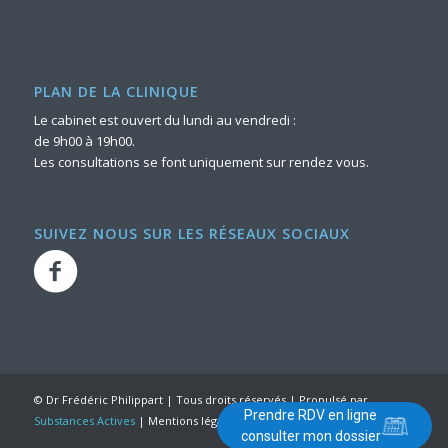
PLAN DE LA CLINIQUE
Le cabinet est ouvert du lundi au vendredi :
de 9h00 à 19h00.
Les consultations se font uniquement sur rendez vous.
SUIVEZ NOUS SUR LES RÉSEAUX SOCIAUX
©
Dr Frédéric Philippart
| Tous droits réservés | Propulsé par
Prendre RDV en ligne
Substances Actives
|
Mentions légales
|
E
CO
A
CTIV
consulter mon dossier